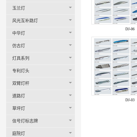
玉兰灯
风光互补路灯
DJ-06
中华灯
仿古灯
灯具系列
专利灯头
双臂灯杆
道路灯
DJ-03
草坪灯
信号灯标志牌
庭院灯