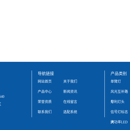
导航链接
产品类别
网站首页
关于我们
单臂灯
产品中心
新闻资讯
风光互补路
540
荣誉资质
在线留言
灯
专利灯头
区
联系我们
选配系统
信号灯标志
牌
大功率LED