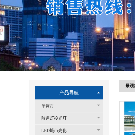
景观
产品导航
单臂灯
隧道灯投光灯
LED城市亮化