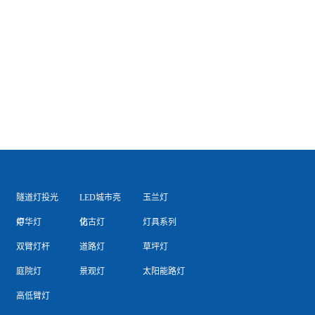
隧道灯投光
LED城市亮
玉兰灯
灯
中华灯
化
仿古灯
灯具系列
双臂灯杆
道路灯
草坪灯
庭院灯
景观灯
太阳能路灯
高低臂灯