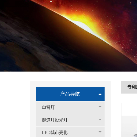
专利
产品导航
单臂灯
隧道灯投光灯
LED城市亮化