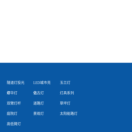
隧道灯投光
LED城市亮
玉兰灯
灯
中华灯
化
仿古灯
灯具系列
双臂灯杆
道路灯
草坪灯
庭院灯
景观灯
太阳能路灯
高低臂灯