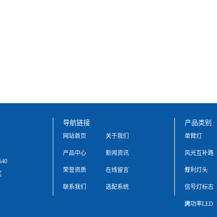
导航链接
产品类别
网站首页
关于我们
单臂灯
产品中心
新闻资讯
风光互补路
540
荣誉资质
在线留言
灯
专利灯头
区
联系我们
选配系统
信号灯标志
牌
大功率LED