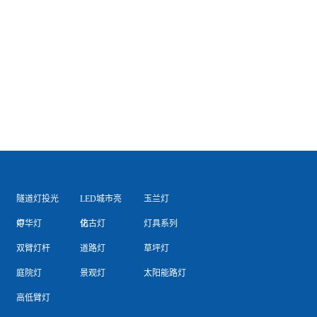
隧道灯投光
LED城市亮
玉兰灯
灯
中华灯
化
仿古灯
灯具系列
双臂灯杆
道路灯
草坪灯
庭院灯
景观灯
太阳能路灯
高低臂灯