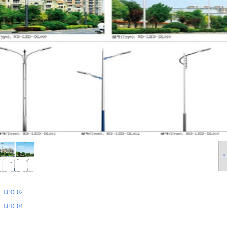
>
：
LED-02
：
LED-04