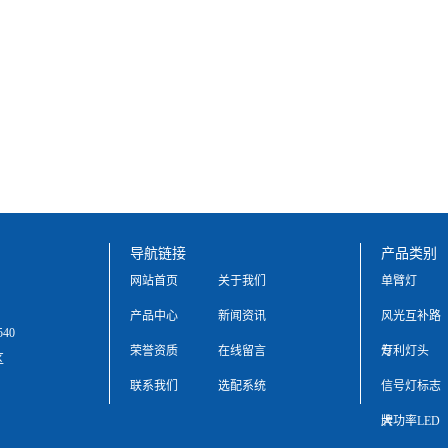
导航链接
产品类别
网站首页
关于我们
单臂灯
产品中心
新闻资讯
风光互补路
540
荣誉资质
在线留言
灯
专利灯头
区
联系我们
选配系统
信号灯标志
牌
大功率LED